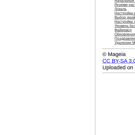
Начальный 
Резюме нас
Локаль
Настройка 
Выбор дра
Настройка 
Уровень бе
Файервол
Обновлени
Поздравля
Удаление M
© Mageia
CC BY-SA 3.
Uploaded on 