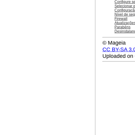
Configure s
Selecionar 
Configuraçã
Nível de se
Firewall
Atualizaçõe
Parabéns
Desinstalan
© Mageia
CC BY-SA 3.
Uploaded on 