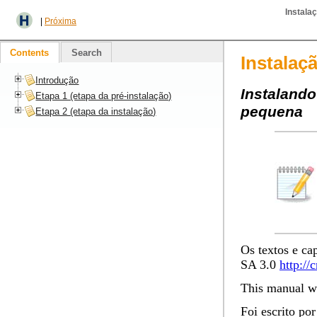
Instala
|
Próxima
Contents
Search
Instalaç
Introdução
Instaland
Etapa 1 (etapa da pré-instalação)
pequena
Etapa 2 (etapa da instalação)
Os textos e ca
SA 3.0
http://
This manual wa
Foi escrito po