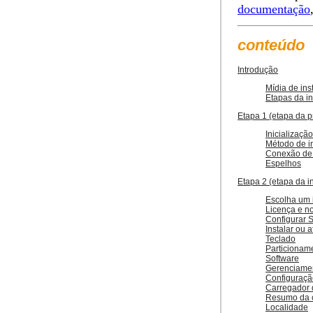
documentação
conteúdo
Introdução
Mídia de ins
Etapas da i
Etapa 1 (etapa da p
Inicialização
Método de i
Conexão de
Espelhos
Etapa 2 (etapa da i
Escolha um 
Licença e n
Configurar 
Instalar ou a
Teclado
Particionam
Software
Gerenciamen
Configuraçã
Carregador d
Resumo da 
Localidade