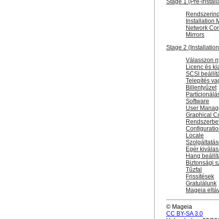
Stage 1 (Pre-install
Rendszerind
Installation
Network Con
Mirrors
Stage 2 (Installatio
Válasszon n
Licenc és k
SCSI beállít
Telepítés va
Billentyűzet
Partícionálá
Software
User Manag
Graphical Co
Rendszerbet
Configurati
Locale
Szolgáltatás
Egér kiválas
Hang beállí
Biztonsági s
Tűzfal
Frissítések
Gratulálunk
Mageia eltáv
© Mageia
CC BY-SA 3.0