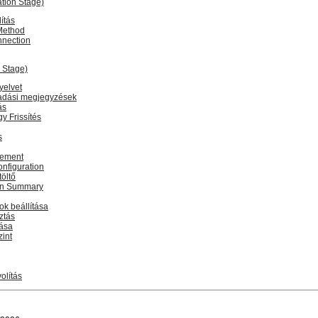
ation Stage)
ítás
 Method
nection
n Stage)
yelvet
iadási megjegyzések
ás
gy Frissítés
s
ement
nfiguration
öltő
on Summary
ok beállítása
ztás
tása
zint
olítás