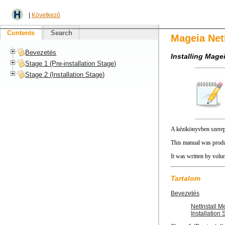
|
Következő
Contents
Search
Mageia NetI
Bevezetés
Installing Mage
Stage 1 (Pre-installation Stage)
Stage 2 (Installation Stage)
A kézikönyvben szerep
This manual was produ
It was written by volun
Tartalom
Bevezetés
NetInstall M
Installation