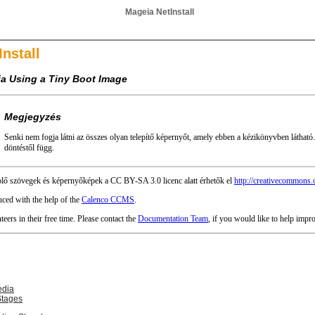
Mageia NetInstall
nstall
ia Using a Tiny Boot Image
Megjegyzés
Senki nem fogja látni az összes olyan telepítő képernyőt, amely ebben a kézikönyvben látható. 
döntéstől függ.
lő szövegek és képernyőképek a CC BY-SA 3.0 licenc alatt érhetők el
http://creativecommons.o
ced with the help of the
Calenco CCMS
.
teers in their free time. Please contact the
Documentation Team
, if you would like to help impr
edia
 Stages