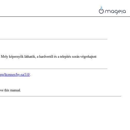
Mely képernyők láthatók, a hardvertől és a telepítés során végrehajtott
rg/licenses/by-sa/3.0/
.
ove this manual.