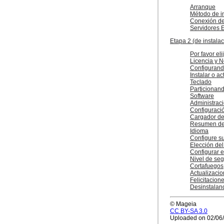
Arranque
Método de i
Conexión de
Servidores 
Etapa 2 (de instalac
Por favor el
Licencia y N
Configuran
Instalar o ac
Teclado
Particionan
Software
Administrac
Configuració
Cargador de
Resumen de 
Idioma
Configure su
Elección del
Configurar e
Nivel de se
Cortafuegos
Actualizaci
Felicitacion
Desinstalan
© Mageia
CC BY-SA 3.0
Uploaded on 02/06