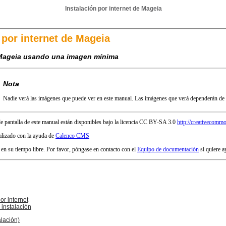
Instalación por internet de Mageia
 por internet de Mageia
 Mageia usando una imagen mínima
Nota
Nadie verá las imágenes que puede ver en este manual. Las imágenes que verá dependerán de s
de pantalla de este manual están disponibles bajo la licencia CC BY-SA 3.0
http://creativecommo
alizado con la ayuda de
Calenco CMS
 en su tiempo libre. Por favor, póngase en contacto con el
Equipo de documentación
si quiere a
or internet
 instalación
alación)