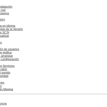
nstalación
 red
Espejos
ión)
ija un idioma
otas de la Versión
do SCSI
tualizar
do
ión de usuarios
n gráfica
 arranque
configuración
s Servicios
 ratón
l sonido
guridad
ones
es
do Mageia
/2026