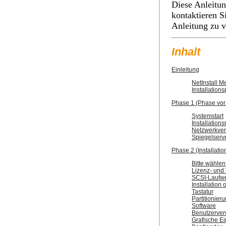
Diese Anleitun
kontaktieren S
Anleitung zu v
Inhalt
Einleitung
NetInstall M
Installation
Phase 1 (Phase vor d
Systemstart
Installation
Netzwerkve
Spiegelserv
Phase 2 (Installati
Bitte wählen
Lizenz- und
SCSI-Laufwe
Installation 
Tastatur
Partitionier
Software
Benutzerver
Grafische Ei