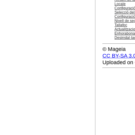
Locale
Configuració
Selecció del 
Configuració
Nivell de se
Tallafoc
Actualitzaci
Enhorabona
Desinstal·l
© Mageia
CC BY-SA 3.
Uploaded on 