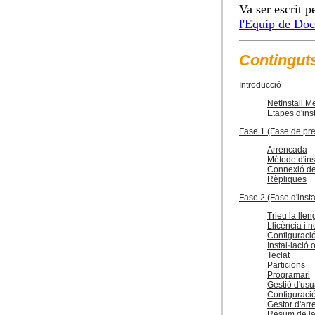
Va ser escrit p
l'Equip de Do
Contingut
Introducció
NetInstall M
Etapes d'inst
Fase 1 (Fase de prei
Arrencada
Mètode d'ins
Connexió de
Rèpliques
Fase 2 (Fase d'insta
Trieu la lle
Llicència i n
Configuraci
Instal·lació 
Teclat
Particions
Programari
Gestió d'usu
Configuració
Gestor d'ar
Resum de la