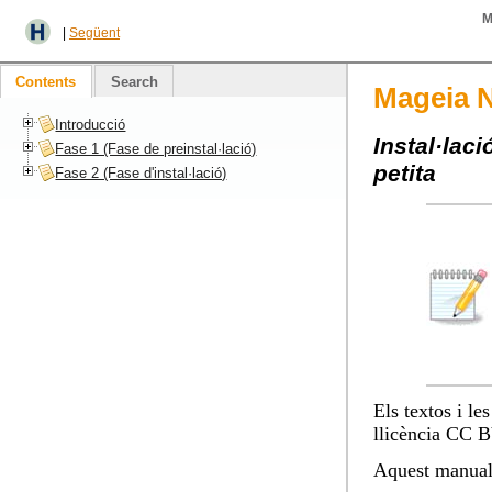
M
|
Següent
Contents
Search
Mageia N
Introducció
Instal·lac
Fase 1 (Fase de preinstal·lació)
petita
Fase 2 (Fase d'instal·lació)
Els textos i le
llicència CC 
Aquest manual 