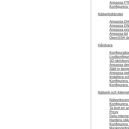
Anpassa FT
Konfigurera
Nätverkstjänster
Anpassa D
Anpassa D
Anpassa pr
Anpassa tid
OpenSSH de
Hårdvara
Konfiguratio
Ljudkonfigur
3D-skrivbord
Anpassa den
Ställ in tan
Anpassa pek
Installera o
Konfigurera 
Konfigurera
Nätverk och Interne
Nätverkscen
Konfigurera e
Ta bort en a
Proxy
Dela interne
Hantera olik
Konfigurera 
Maskindefini