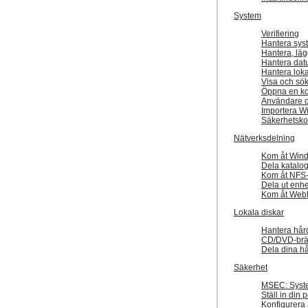
System
Verifiering
Hantera syst
Hantera, lägg
Hantera dat
Hantera loka
Visa och sök
Öppna en ko
Användare 
Importera W
Säkerhetsko
Nätverksdelning
Kom åt Wind
Dela katalo
Kom åt NFS-
Dela ut enhe
Kom åt Web
Lokala diskar
Hantera hård
CD/DVD-brä
Dela dina hå
Säkerhet
MSEC: Syste
Ställ in din
Konfigurera 