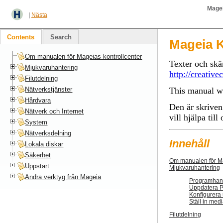
Magei
|
Nästa
Contents
Search
Mageia K
Om manualen för Mageias kontrollcenter
Texter och sk
Mjukvaruhantering
http://creativ
Filutdelning
Nätverkstjänster
This manual wa
Hårdvara
Den är skriven 
Nätverk och Internet
vill hjälpa til
System
Nätverksdelning
Innehåll
Lokala diskar
Säkerhet
Om manualen för Ma
Uppstart
Mjukvaruhantering
Andra verktyg från Mageia
Programhante
Uppdatera P
Konfigurera
Ställ in med
Filutdelning