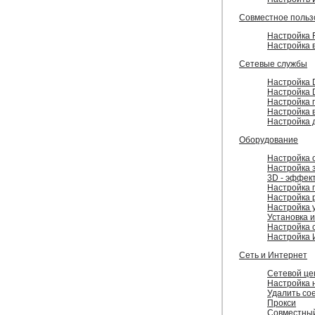
Совместное польз
Настройка 
Настройка 
Сетевые службы
Настройка
Настройка
Настройка 
Настройка 
Настройка
Оборудование
Настройка 
Настройка 
3D - эффект
Настройка 
Настройка 
Настройка 
Установка 
Настройка 
Настройка 
Сеть и Интернет
Сетевой це
Настройка н
Удалить со
Прокси
Совместный