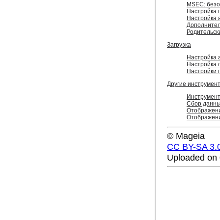
MSEC: безо
Настройка 
Настройка 
Дополнител
Родительск
Загрузка
Настройка 
Настройка 
Настройки 
Другие инструмен
Инструмент
Сбор данны
Отображени
Отображени
© Mageia
CC BY-SA 3.
Uploaded on 