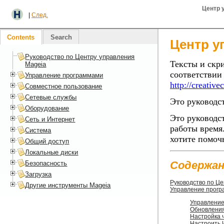
Центр 
|
След.
Contents
Search
Центр у
Руководство по Центру управления
Тексты и скр
Mageia
соответствии
Управление программами
http://creativ
Совместное пользование
Сетевые службы
Это руководс
Оборудование
Это руководс
Сеть и Интернет
работы время
Система
хотите помоч
Общий доступ
Локальные диски
Содержан
Безопасность
Загрузка
Руководство по Ц
Другие инструменты Mageia
Управление прог
Управление
Обновления
Настройка 
Настроить 