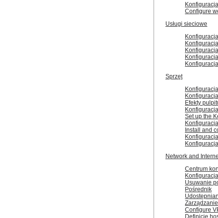
Konfiguracj
Configure w
Usługi sieciowe
Konfigurac
Konfiguracj
Konfiguracj
Konfiguracj
Konfigurac
Sprzęt
Konfiguracja
Konfiguracj
Efekty pulpi
Konfiguracj
Set up the 
Konfiguracj
Install and c
Konfiguracj
Konfiguracj
Network and Interne
Centrum konf
Konfiguracja
Usuwanie p
Pośrednik
Udostępnian
Zarządzanie 
Configure V
Definicje ho