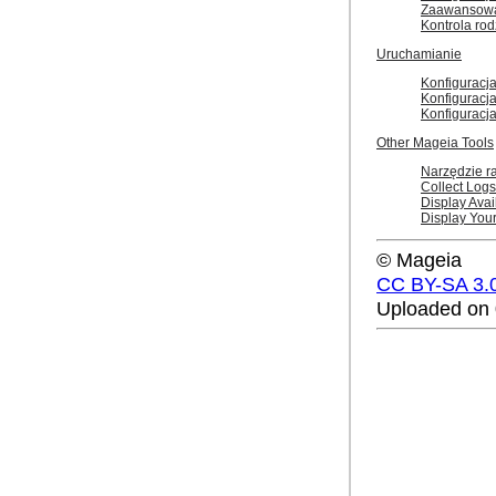
Zaawansowan
Kontrola rod
Uruchamianie
Konfiguracj
Konfiguracj
Konfiguracj
Other Mageia Tools
Narzędzie r
Collect Logs
Display Ava
Display You
© Mageia
CC BY-SA 3.
Uploaded on 