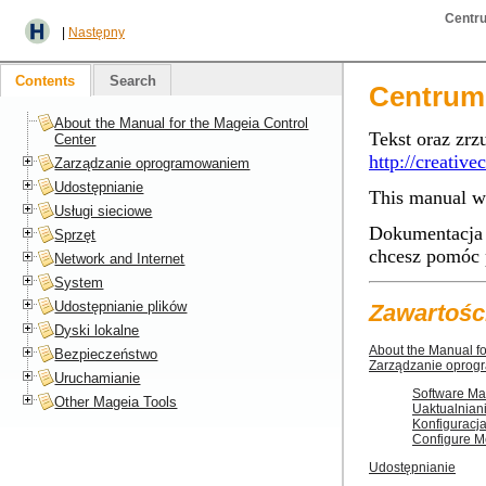
Centr
|
Następny
Contents
Search
Centrum
About the Manual for the Mageia Control
Tekst oraz zrz
Center
http://creativ
Zarządzanie oprogramowaniem
Udostępnianie
This manual wa
Usługi sieciowe
Dokumentacja z
Sprzęt
chcesz pomóc 
Network and Internet
System
Udostępnianie plików
Zawartośc
Dyski lokalne
About the Manual fo
Bezpieczeństwo
Zarządzanie opro
Uruchamianie
Software Ma
Other Mageia Tools
Uaktualnian
Konfiguracja
Configure M
Udostępnianie