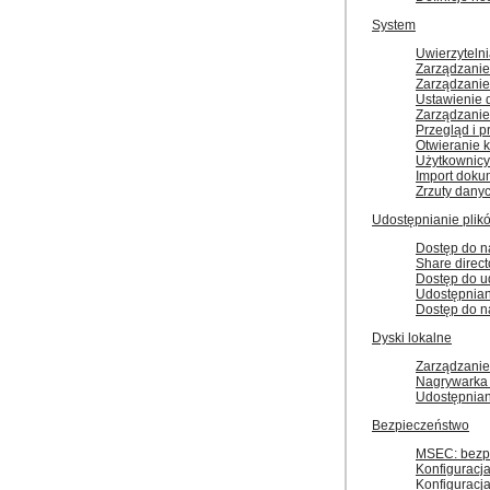
System
Uwierzyteln
Zarządzanie
Zarządzanie
Ustawienie d
Zarządzanie
Przegląd i 
Otwieranie k
Użytkownicy
Import doku
Zrzuty dany
Udostępnianie plik
Dostęp do n
Share direct
Dostęp do u
Udostępnian
Dostęp do n
Dyski lokalne
Zarządzanie
Nagrywark
Udostępnian
Bezpieczeństwo
MSEC: bezpi
Konfiguracja
Konfiguracja