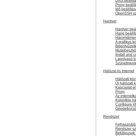
DNS beállít
Proxy beállí
Idő beállítás
OpenSSH szo
Hardver
Hardver beál
Hang beállí
Háromdimenz
A grafikus ki
Billentyűzet
Mutatóeszköz
Install and c
Lapolvasó be
Szünetmente
Hálózat és Internet
Hálózati kö
Új hálózati 
Kapcsolat el
Proxy
Az internet
Különféle há
Configure V
Gépdefiníci
Rendszer
Felhasználó
Rendszer szo
Betűtípusok 