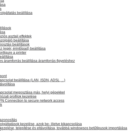
ása
tása
a
lgáltatás beállítása
lítások
tása
iós asztali effektek
szolgáló beállítása
kiosztás beállítások
 (egér, érintőpad) beállítása
onfigure a printer
állítása
s áramforrás beállítása áramforrás-figyeléshez
zpont
kapcsolat beállítása (LAN, ISDN, ADSL, ...)
távolítása
kapcsolat megosztása más, helyi gépekkel
lózati profilok kezelése
PN Connection to secure network access
ók
azonosítás
lgáltatások kezelése, azok be- illetve kikapcsolása
kezelése, telepítése és eltávolítása, továbbá windowsos betűtípusok importálása