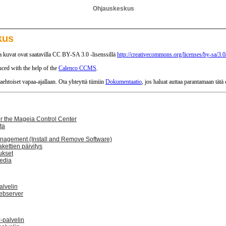
Ohjauskeskus
kus
a kuvat ovat saatavilla CC BY-SA 3.0 -lisenssillä
http://creativecommons.org/licenses/by-sa/3.0
ced with the help of the
Calenco CCMS
.
aehtoiset vapaa-ajallaan. Ota yhteyttä tiimiin
Dokumentaatio
, jos haluat auttaa parantamaan tätä 
r the Mageia Control Center
ta
nagement (Install and Remove Software)
kettien päivitys
ukset
edia
alvelin
ebserver
palvelin