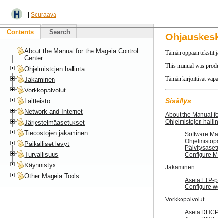
|
Seuraava
Contents
Search
Ohjauskes
About the Manual for the Mageia Control
Tämän oppaan tekstit j
Center
This manual was produ
Ohjelmistojen hallinta
Tämän kirjoittivat vapa
Jakaminen
Verkkopalvelut
Sisällys
Laitteisto
Network and Internet
About the Manual fo
Ohjelmistojen hallin
Järjestelmäasetukset
Tiedostojen jakaminen
Software Ma
Ohjelmistopa
Paikalliset levyt
Päivitysaset
Turvallisuus
Configure M
Käynnistys
Jakaminen
Other Mageia Tools
Aseta FTP-p
Configure w
Verkkopalvelut
Aseta DHCP-