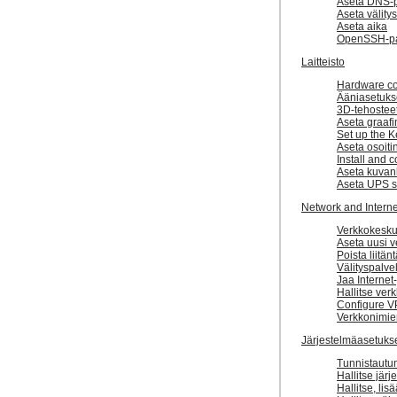
Aseta DNS-p
Aseta välity
Aseta aika
OpenSSH-pa
Laitteisto
Hardware co
Ääniasetuks
3D-tehosteet
Aseta graafi
Set up the 
Aseta osoitin
Install and c
Aseta kuvanl
Aseta UPS 
Network and Interne
Verkkokesk
Aseta uusi v
Poista liitän
Välityspalve
Jaa Internet-
Hallitse verk
Configure V
Verkkonimie
Järjestelmäasetuks
Tunnistautu
Hallitse järj
Hallitse, lis