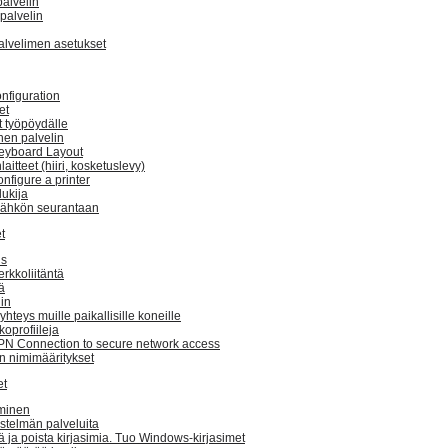
alvelin
spalvelin
lvelimen asetukset
nfiguration
et
 työpöydälle
nen palvelin
Keyboard Layout
laitteet (hiiri, kosketuslevy)
onfigure a printer
ukija
sähkön seurantaan
t
us
erkkoliitäntä
tä
lin
yhteys muille paikallisille koneille
koprofiileja
PN Connection to secure network access
n nimimääritykset
et
minen
estelmän palveluita
ää ja poista kirjasimia. Tuo Windows-kirjasimet