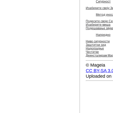
Сигурност
Изаберите своју З
Метод унос
Подесите своје С
Изаберите миша
Подешавање звук
Напредно
Ниво сигурности
Заштитни зид
Надоградње
Честитке
Деинсталирам Mag
© Mageia
CC BY-SA 3.
Uploaded on 