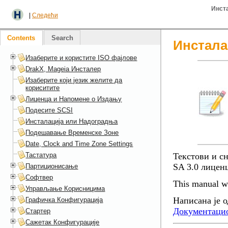
Инста
|
Следећи
Contents
Search
Инстала
Изаберите и користите ISO фајлове
DrakX, Mageia Инсталер
Изаберите који језик желите да
кориситите
Лиценца и Напомене о Издању
Подесите SCSI
Инсталација или Надоградња
Подешавање Временске Зоне
Date, Clock and Time Zone Settings
Тастатура
Текстови и с
SA 3.0 лицен
Партиционисање
Софтвер
This manual wa
Управљање Корисницима
Написана је о
Графичка Конфигурација
Документаци
Стартер
Сажетак Конфигурације