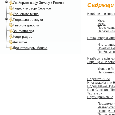
Изаберите своју Земљу / Регион
Садржаји
Подесите своје Сервисе
Изаберите миша
Изаберите и корис
Подешавање звука
Увод
Медиј
Ниво сигурности
Преузимање
Заштитни зид
Нарежи или
Надоградње
DrakX, Mageia Ин
Честитке
Инсталацио
Деинсталирам Mageia
Почетни ек
Проблеми п
Изаберите који је
Лиценца и Напоме
Уговор о Л
Напомене 
Подесите SCSI
Инсталација или 
Подешавање Врем
Date, Clock and Ti
Тастатура
Партиционисање
Предложен
Изаберите 
Потврдите 
Партициони