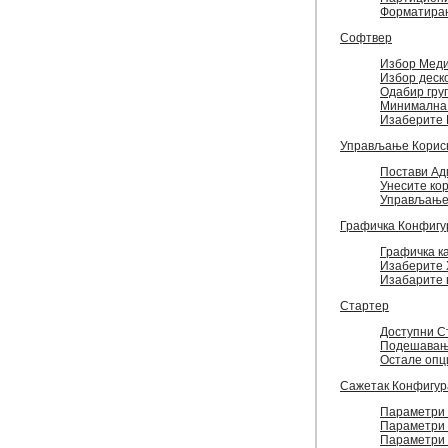
Форматира
Софтвер
Избор Меди
Избор деск
Одабир гру
Минимална 
Изаберите 
Управљање Корис
Постави Адм
Унесите ко
Управљање 
Графичка Конфигу
Графичка к
Изаберите X
Изабарите
Стартер
Доступни С
Подешавањ
Остале опц
Сажетак Конфигур
Параметри 
Параметри
Параметри 