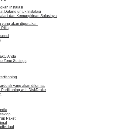
gkah instalasi
t Datang untuk Instalasi
talasi dan Kemungkinan Solusinya
sa yang akan digunakan
 Rilis
isensi
s
e
aktu Anda
me Zone Settings
rtitioning
arddisk yang akan diformat
Partitioning with DiskDrake
n
edia
esktop
rup Paket
nimal
ndividual