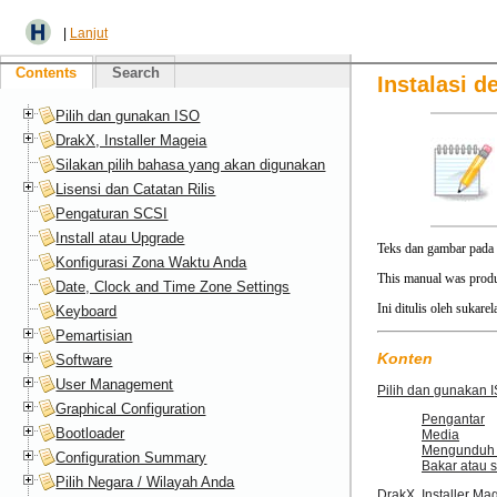
|
Lanjut
Contents
Search
Instalasi 
Pilih dan gunakan ISO
DrakX, Installer Mageia
Silakan pilih bahasa yang akan digunakan
Lisensi dan Catatan Rilis
Pengaturan SCSI
Install atau Upgrade
Teks dan gambar pada 
Konfigurasi Zona Waktu Anda
This manual was produ
Date, Clock and Time Zone Settings
Ini ditulis oleh suka
Keyboard
Pemartisian
Konten
Software
User Management
Pilih dan gunakan 
Graphical Configuration
Pengantar
Bootloader
Media
Mengunduh 
Configuration Summary
Bakar atau s
Pilih Negara / Wilayah Anda
DrakX, Installer Ma