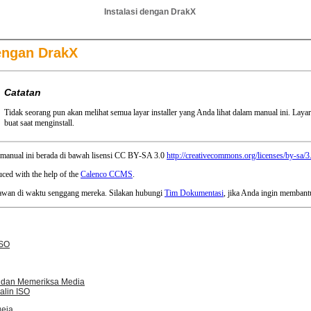
Instalasi dengan DrakX
dengan DrakX
Catatan
Tidak seorang pun akan melihat semua layar installer yang Anda lihat dalam manual ini. Lay
buat saat menginstall.
manual ini berada di bawah lisensi CC BY-SA 3.0
http://creativecommons.org/licenses/by-sa/3
ced with the help of the
Calenco CCMS
.
relawan di waktu senggang mereka. Silakan hubungi
Tim Dokumentasi
, jika Anda ingin membant
ISO
dan Memeriksa Media
alin ISO
geia