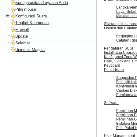
Konfigurasikan Layanan Anda
Langkah-lan
Pilih mouse
Layar Selama
Konfigurasi Suara
Masalah Ins
Tingkat Keamanan
Silakan pilih baha
Lisensi dan Catatan
Firewall
Update
Perjanjian L
Catatan Rili
Selamat
Pengaturan SCSI
Uninstall Mageia
Install atau Upgrad
Konfigurasi Zona W
Date, Clock and Ti
Keyboard
Pemartisian
Suggested Pa
Pilih titik kait
Konfirmasi h
Custom Disk 
Pemformata
Software
Pemilihan M
Pemilihan D
Pemilihan G
Instalasi Mi
Pilih Paket I
User Management