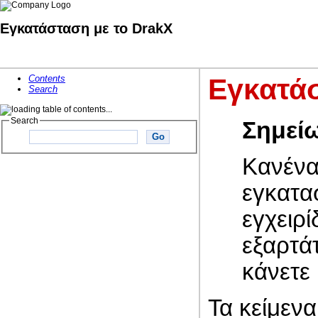
Εγκατάσταση με το DrakX
Contents
Εγκατάσ
Search
Search
Σημεί
Κανένας
εγκατα
εγχειρί
εξαρτάτ
κάνετε
Τα κείμενα