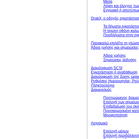
Μέσα
Λήψη και έλεγχος τω
Εγγραφή ή αποτύπωσ
DrakX, ο οδηγός εγκατάστα
Τα βήματα εγκατάστ
Η πρώτη οθόνη καλω
Προβλήματα στην εγκ
Παρακαλώ επιλέξτε τη γλώσσ
Άδεια χρήσης και σημειώσει
Άδεια χρήσης
Σημειώσεις έκδοσης
Διαμόρφωση SCSI
Εγκατάσταση ή αναβάθμιση
Διαμόρφωση της ζώνης ώρα
Ρυθμίσεις Ημερομηνίας, Ρολ
Πληκτρολόγιο
Διαμερισμός
Προτιμώμενος διαμε
Επιλογή των σημείω
Επιβεβαίωση του σκ
Προσαρμοσμένη κατά
Μορφοποίηση
Λογισμικό
Επιλογή μέσων
Επιλογή περιβάλλοντ