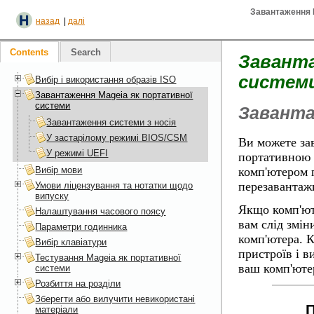
Завантаження 
назад
|
далі
Contents
Search
Заванта
систем
Вибір і використання образів ISO
Завантаження Mageia як портативної
системи
Заванта
Завантаження системи з носія
У застарілому режимі BIOS/CSM
Ви можете за
У режимі UEFI
портативною с
Вибір мови
комп'ютером 
перезавантаж
Умови ліцензування та нотатки щодо
випуску
Якщо комп'ют
Налаштування часового поясу
вам слід змін
Параметри годинника
комп'ютера. 
Вибір клавіатури
пристроїв і в
Тестування Mageia як портативної
ваш комп'юте
системи
Розбиття на розділи
Зберегти або вилучити невикористані
П
матеріали