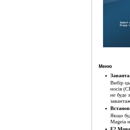
Меню
Заванта
Вибір ць
носія (
не буде 
завантаж
Встанов
Якщо буд
Mageia н
F2 Мов