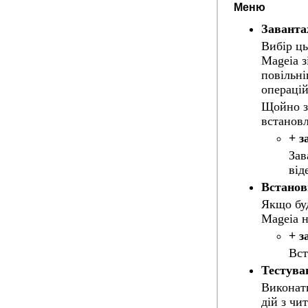
Меню
Заванта
Вибір ць
Mageia з
повільні
операцій
Щойно з
встанов
+ з
Зав
від
Встанов
Якщо буд
Mageia н
+ з
Вст
Тестува
Виконати
дій з чи