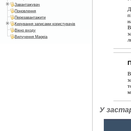
Завантажувач
Д
Поновлення
п
Перезавантажити
н
Керування записами користувачів
B
Вікно входу
з
Вилучення Mageia
л
П
В
з
т
м
У заста