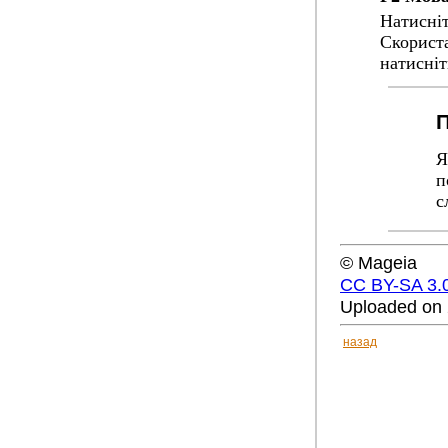
Натисні
Скориста
натисні
П
Я
п
с
© Mageia
CC BY-SA 3.
Uploaded on 
назад