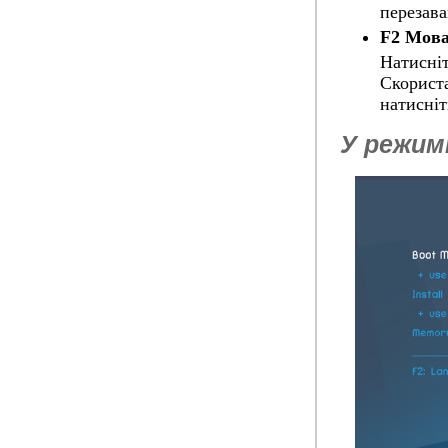
перезав
F2 Мов
Натисні
Скориста
натисні
У режим