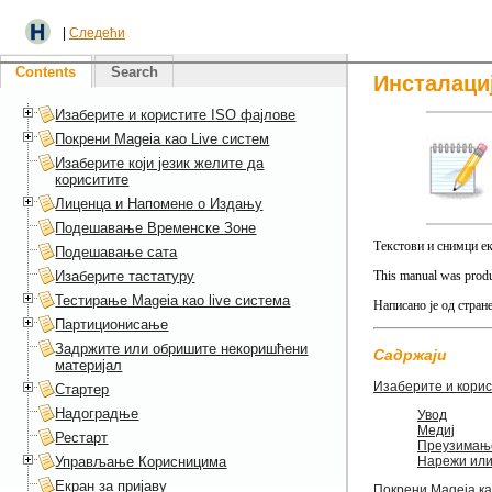
|
Следећи
Contents
Search
Инсталациј
Изаберите и користите ISO фајлове
Покрени Mageia као Live систем
Изаберите који језик желите да
кориситите
Лиценца и Напомене о Издању
Подешавање Временске Зоне
Текстови и снимци е
Подешавање сата
Изаберите тастатуру
This manual was produ
Тестирање Mageia као live система
Написано је од стран
Партиционисање
Задржите или обришите некоришћени
Садржаји
материјал
Изаберите и корис
Стартер
Надоградње
Увод
Медиј
Рестарт
Преузимање
Управљање Корисницима
Нарежи или
Екран за пријаву
Покрени Mageia ка