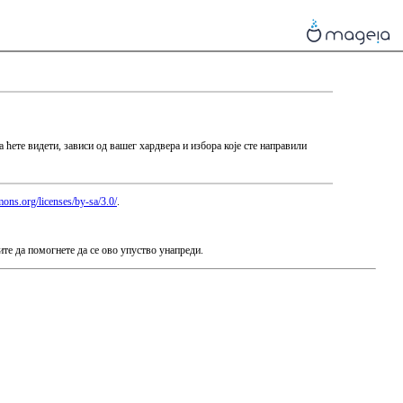
а ћете видети, зависи од вашег хардвера и избора које сте направили
mons.org/licenses/by-sa/3.0/
.
ите да помогнете да се ово упуство унапреди.