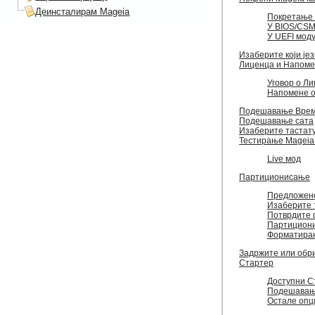
Деинсталирам Mageia
Покретање 
У BIOS/CSM
У UEFI мод
Изаберите који је
Лиценца и Напоме
Уговор о Л
Напомене 
Подешавање Врем
Подешавање сата
Изаберите тастат
Тестирање Mageia 
Live мод
Партиционисање
Предложен
Изаберите 
Потврдите 
Партициони
Форматира
Задржите или обр
Стартер
Доступни С
Подешавањ
Остале опц