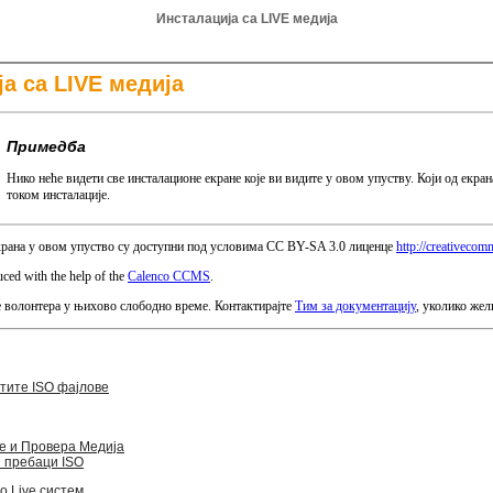
Инсталација са LIVE медија
а са LIVE медија
Примедба
Нико неће видети све инсталационе екране које ви видите у овом упуству. Који од екран
током инсталације.
крана у овом упуство су доступни под условима CC BY-SA 3.0 лиценце
http://creativecom
ced with the help of the
Calenco CCMS
.
е волонтера у њихово слободно време. Контактирајте
Тим за документацију
, уколико жел
тите ISO фајлове
 и Провера Медија
 пребаци ISO
о Live систем