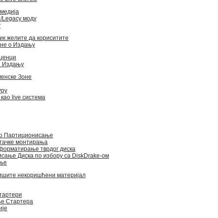
медија
/Legacy моду
у
зик желите да кориситите
не о Издању
иценци
о Издању
енске Зоне
уру
као live система
о Партиционисање
тачке монтирања
форматирање тврдог диска
сање Диска по избору са DiskDrake-ом
ње
ишите некоришћени материјал
тартери
е Стартера
ије