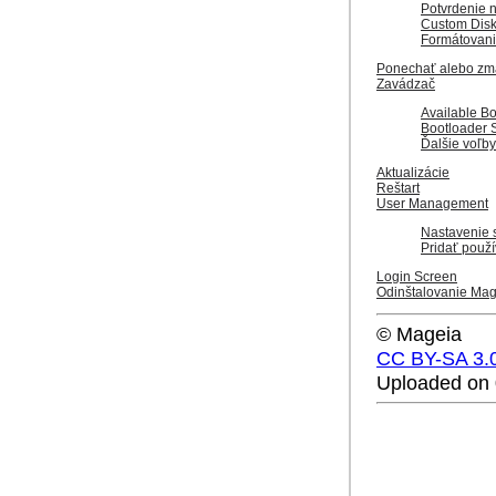
Potvrdenie 
Custom Disk 
Formátovan
Ponechať alebo zma
Zavádzač
Available B
Bootloader 
Ďalšie voľby
Aktualizácie
Reštart
User Management
Nastavenie 
Pridať použí
Login Screen
Odinštalovanie Mag
© Mageia
CC BY-SA 3.
Uploaded on 