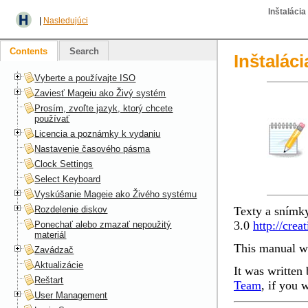
Inštaláci
|
Nasledujúci
Contents
Search
Inštalác
Vyberte a používajte ISO
Zaviesť Mageiu ako Živý systém
Prosím, zvoľte jazyk, ktorý chcete
používať
Licencia a poznámky k vydaniu
Nastavenie časového pásma
Clock Settings
Select Keyboard
Vyskúšanie Mageie ako Živého systému
Rozdelenie diskov
Texty a snímk
3.0
http://cre
Ponechať alebo zmazať nepoužitý
materiál
This manual wa
Zavádzač
Aktualizácie
It was written 
Reštart
Team
, if you 
User Management