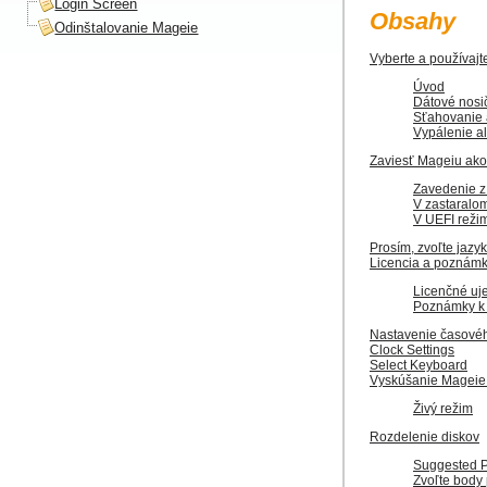
Login Screen
Obsahy
Odinštalovanie Mageie
Vyberte a používajt
Úvod
Dátové nosi
Sťahovanie 
Vypálenie a
Zaviesť Mageiu ako
Zavedenie z
V zastaralo
V UEFI reži
Prosím, zvoľte jazyk
Licencia a poznámk
Licenčné uj
Poznámky k
Nastavenie časové
Clock Settings
Select Keyboard
Vyskúšanie Mageie
Živý režim
Rozdelenie diskov
Suggested Pa
Zvoľte body 