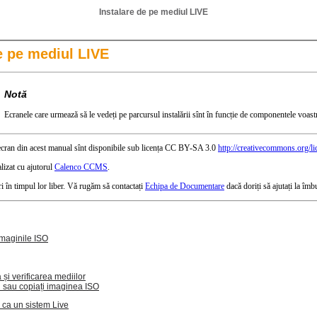
Instalare de pe mediul LIVE
e pe mediul LIVE
Notă
Ecranele care urmează să le vedeți pe parcursul instalării sînt în funcție de componentele voastre 
e ecran din acest manual sînt disponibile sub licența CC BY-SA 3.0
http://creativecommons.org/li
lizat cu ajutorul
Calenco CCMS
.
ri în timpul lor liber. Vă rugăm să contactați
Echipa de Documentare
dacă doriți să ajutați la îmb
 imaginile ISO
și verificarea mediilor
ți sau copiați imaginea ISO
ca un sistem Live