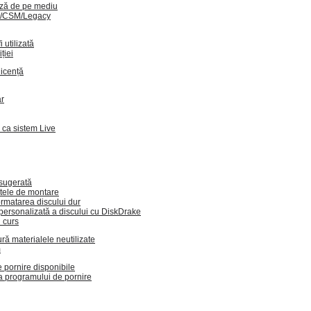
ză de pe mediu
S/CSM/Legacy
 utilizată
ției
licență
ar
 ca sistem Live
 sugerată
tele de montare
ormatarea discului dur
 personalizată a discului cu DiskDrake
 curs
ră materialele neutilizate
m
 pornire disponibile
a programului de pornire