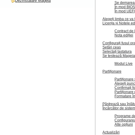
Dezinstalare Mageia
Se demarea
În mod BIO
În mod UEFI
Alegeți limba ce va fi
Licența și Notele edi
Contract de 
Nota ediției
Configurați fusul or
Setări ceas
Selectați tastatura
Se testează Mageia
Modul Live
Partiționare
Partiționare
Alegeți punc
Confirmați f
Partiționare
Formatare în
Păstrează sau înlătu
Încărcător de siste
Programe de
Configurare
Alte opțiuni
Actualizări