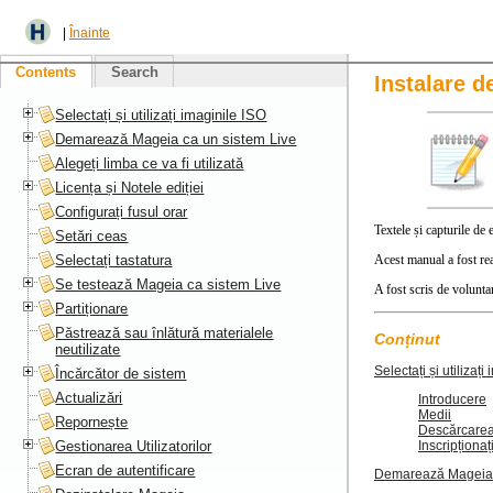
|
Înainte
Contents
Search
Instalare d
Selectați și utilizați imaginile ISO
Demarează Mageia ca un sistem Live
Alegeți limba ce va fi utilizată
Licența și Notele ediției
Configurați fusul orar
Textele și capturile d
Setări ceas
Selectați tastatura
Acest manual a fost rea
Se testează Mageia ca sistem Live
A fost scris de volunta
Partiționare
Păstrează sau înlătură materialele
Conținut
neutilizate
Selectați și utilizați
Încărcător de sistem
Actualizări
Introducere
Medii
Repornește
Descărcarea 
Gestionarea Utilizatorilor
Inscripționa
Ecran de autentificare
Demarează Mageia 