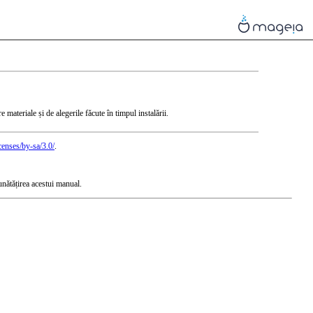
materiale și de alegerile făcute în timpul instalării.
censes/by-sa/3.0/
.
unătățirea acestui manual.