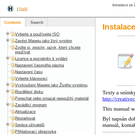
Instalace ze
|
Další
Contents
Search
Instalac
Vyberte a používejte ISO
Zavést Mageiu jako živý systém
Zvolte si, prosím, jazyk, který chcete
používat
Licence a poznámky k vydání
Nastavení časového pásma
Nastavení času
Vyberte klávesnici
Vyzkoušení Mageie jako Živého systému
Rozdělení disku
Texty a snímky
http://creativ
Ponechat nebo smazat nepoužitý materiál
Zaváděcí program
This manual wa
Aktualizace
Byl napsán dob
Restartovat
manuál, kontak
Správa uživatelů
Přihlašovací obrazovka