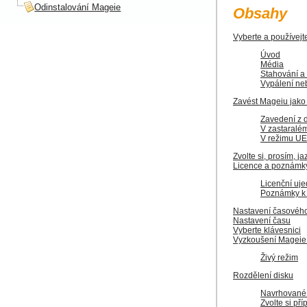
Odinstalování Mageie
Obsahy
Vyberte a používejt
Úvod
Média
Stahování a 
Vypálení ne
Zavést Mageiu jako
Zavedení z 
V zastaralé
V režimu UE
Zvolte si, prosím, j
Licence a poznámky
Licenční uj
Poznámky k 
Nastavení časovéh
Nastavení času
Vyberte klávesnici
Vyzkoušení Mageie 
Živý režim
Rozdělení disku
Navrhované 
Zvolte si př