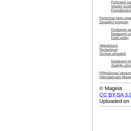
Potvrzení n
Vlastní rozd
Formátování
Ponechat nebo smaz
Zaváděcí program
Dostupné z
Nastavení z
Další volby
Aktualizace
Restartovat
Správa uživatelů
Nastavení he
Zadejte uživ
Přihlašovací obraz
Odinstalování Mage
© Mageia
CC BY-SA 3.
Uploaded on 