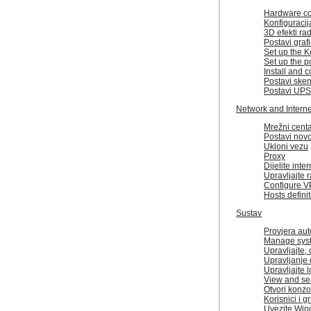
Hardware co
Konfiguracij
3D efekti ra
Postavi grafi
Set up the 
Set up the p
Install and c
Postavi ske
Postavi UPS
Network and Interne
Mrežni cent
Postavi novo
Ukloni vezu
Proxy
Dijelite int
Upravljajte 
Configure V
Hosts defini
Sustav
Provjera aut
Manage syst
Upravljajte,
Upravljanje
Upravljajte 
View and se
Otvori konzo
Korisnici i g
Uvezite Win