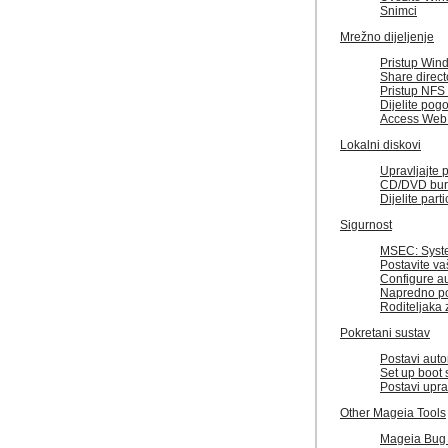
Snimci
Mrežno dijeljenje
Pristup Wind
Share direct
Pristup NFS 
Dijelite pogo
Access WebD
Lokalni diskovi
Upravljajte 
CD/DVD bur
Dijelite part
Sigurnost
MSEC: Syste
Postavite va
Configure au
Napredno pos
Roditeljaka 
Pokretani sustav
Postavi auto
Set up boot
Postavi upra
Other Mageia Tools
Mageia Bug 