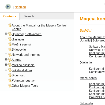
|
Naprijed
Contents
Search
Mageia kon
About the Manual for the Mageia Control
Center
Sadržaj
Upravitelj Softwareom
About the Manual fo
Dijeljenje
Upravitelj Softwar
Mrežni servisi
Software Ma
Sklopovlje
Upravitelj 
Konfiguriraj
Network and Internet
Configure M
Sustav
Dijeljenje
Mrežno dijeljenje
Konfiguriraj
Lokalni diskovi
Configure w
Sigurnost
Mrežni servisi
Pokretani sustav
Konfigurira
Other Mageia Tools
Konfigurira
Konfiguriraj
Konfiguriraj
OpenSSH da
Sklopovlje