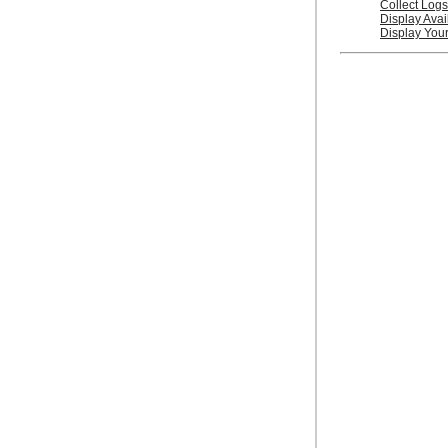
Collect Logs
Display Ava
Display You